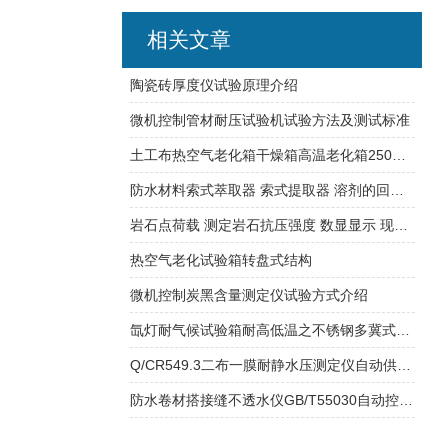
相关文章
陶瓷砖厚度仪试验原理介绍
微机控制管材耐压试验机试验方法及测试标准
土工布热空气老化箱干燥箱高温老化箱250℃工作温度
防水材料索式萃取器 索式提取器 溶剂的回流和虹吸原理
岩石点荷载 测定岩石抗压强度 数显显示 现场测定
热空气老化试验箱转盘式结构
微机控制炭黑含量测定仪试验方式介绍
氙灯耐气候试验箱耐高低温之不锈钢多冀式叶轮
Q/CR549.3二布一膜耐静水压测定仪自动供水系统
防水卷材搭接缝不透水仪GB/T55030自动控制加气加压