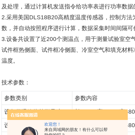
及处理，通过计算机发送指令给功率表进行功率数据
2.
采用美国
DLS18B20
高精度温度传感器，控制方法
数，并自动按照程序进行计算，数据采集时间间隔可
3.
设备共设置了近
200
个测温点，用于测量试验室空
试件框热侧面、试件框冷侧面、冷室空气和填充材料
温度。
技术参数：
参数类别
参数内容
设备保温箱体外形尺寸
长
6500×
宽
5100×
高
58
欢迎您！
设备占地尺寸
长
8000×
宽
6500×
高
68
来自局域网的朋友！有什么可以帮