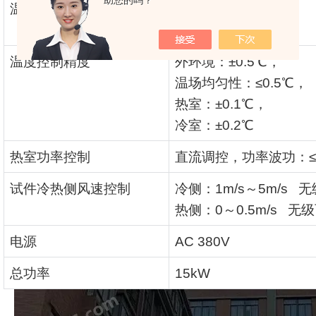
助您的吗？
温度范围
热室：
0
～
20
℃
；
冷室：
-20
～
0
℃
温度控制精度
外环境：
±0.5
℃
，
温场均匀性：
≤0.5
℃
，
热室：
±0.1
℃
，
冷室：
±0.2
℃
热室功率控制
直流调控，功率波功：
试件冷热侧风速控制
冷侧：
1m/s
～
5m/s
无
热侧：
0
～
0.5m/s
无级
电源
AC 380V
总功率
15kW