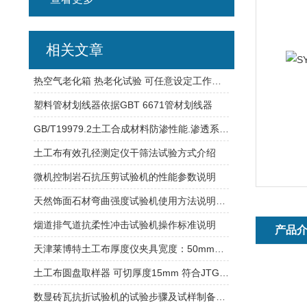
相关文章
热空气老化箱 热老化试验 可任意设定工作温度 自动恒温
塑料管材划线器依据GBT 6671管材划线器
GB/T19979.2土工合成材料防渗性能.渗透系数的方法
土工布有效孔径测定仪干筛法试验方式介绍
微机控制岩石抗压剪试验机的性能参数说明
天然饰面石材弯曲强度试验机使用方法说明介绍
烟道排气道抗柔性冲击试验机操作标准说明
产品
天津莱博特土工布厚度仪夹具宽度：50mm和200mm可选
土工布圆盘取样器 可切厚度15mm 符合JTG3460要求
数显砖瓦抗折试验机的试验步骤及试样制备标准