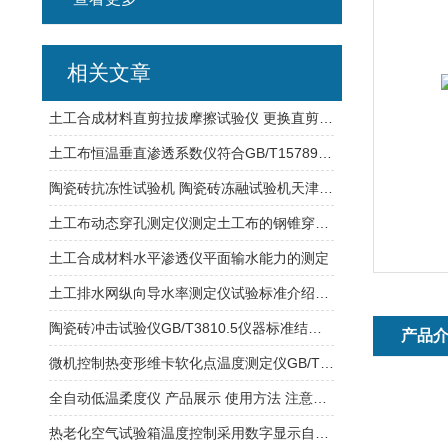
相关文章
土工合成材料直剪拉拔摩擦试验仪 更换直剪与拉拔摩擦时方便拆卸
土工布恒温垂直渗透系数仪符合GB/T15789C试验方式
陶瓷砖抗冻性试验机 陶瓷砖冻融试验机天津莱博特
土工布动态穿孔测定仪测定土工布的钢锥穿透能力 重量：45Kg
土工合成材料水平渗透仪平面输水能力的测定
土工排水网纵向导水率测定仪试验标准介绍TB10118
陶瓷砖冲击试验仪GB/T3810.5仪器标准结构说明
产品
微机控制热变形维卡软化点温度测定仪GB/T8802适用材料介绍
全自动低温柔度仪 产品展示 使用方法 注意事项
热老化空气试验箱温度控制采用数字显示自动调节仪表