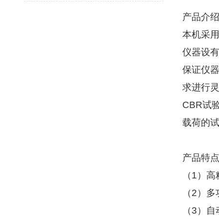
产品介
本机采
仪器设
保证仪
求进行
CBR
试
载荷的
产品特
（
1
）高
（
2
）多
（
3
）自