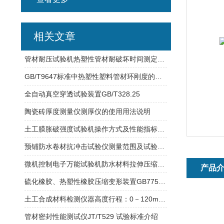
相关文章
管材耐压试验机热塑性管材耐破坏时间测定试验方法
GB/T9647标准中热塑性塑料管材环刚度的测定
全自动真空穿透试验装置GB/T328.25
陶瓷砖厚度测量仪测厚仪的使用用法说明
土工膜胀破强度试验机操作方式及性能指标介绍
预铺防水卷材抗冲击试验仪测量范围及试验用途
微机控制电子万能试验机防水材料拉伸压缩性能试验
产品
硫化橡胶、热塑性橡胶压缩变形装置GB7759方法
土工合成材料检测仪器高度行程：0－120mm 土工布CBR顶破试验仪
管材密封性能测试仪JT/T529 试验标准介绍