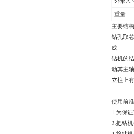
外形尺
重量
主要结
钻孔取
成。
钻机的
动其主
立柱上
使用前
1.
为保证
2.
把钻机
3.
将钻机