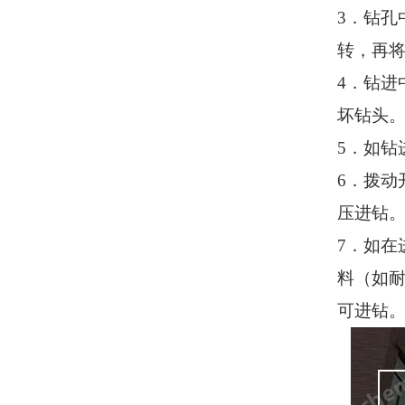
3
．钻孔
转，再
4
．钻进
坏钻头
5
．如钻
6
．拨动
压进钻
7
．如在
料（如
可进钻