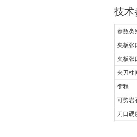
技术
参数类
夹板张
夹板张
夹刀柱
衡程
可劈岩
刀口硬