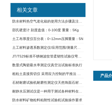
相关文章
防水材料热空气老化箱的使用方法步骤及注意事项
邵氏硬度计 刻度盘值：0-100度 重量：5Kg
土工布厚度仪百分表：0~12mm压脚重量：5N
土工材料渗透系数测定仪/应用范围/测量尺寸/产品符合标准
JT/T529标准不锈钢波纹管柔韧性试验仪弯曲半径介绍
数显式陶瓷吸水率测定仪真空法试验标准执行
粗粒土直接剪切仪 采用应力控制的平推法 净重≈3000kg
产品
石材耐磨试验机耐磨性测定仪天然饰面石材试验方法
耐静水压测试仪是一种用于测试各种材料在静水压力下的耐久性能的仪器
防水材料矿物粒料粘附性试验机试验操作要求