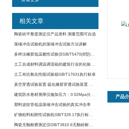
相关文章
陶瓷砖平整度测定仪产品资料 测量范围可自选
落锤冲击试验机的落锤冲击试验方法讲解
多样法橡胶低温脆性试验仪GB/T5470(B型)试验规程
土工合成材料调温调湿箱的建筑行业的化验室的检测设备
土工布抗氧化性能试验箱GB/T17631执行标准
真空穿透试验装置 硫化橡胶穿透试验装置 防水材料真空穿透试验装置
建筑防水卷材测厚仪施加压力：0.02Mpa分度值：0.01mm
产品
塑料波纹管低温落锤冲击试验的真实冲击率
矿物粒料粘附性试验机GB/T328.17执行标准B法研制
陶瓷无釉耐磨测定仪GB/T3810.6无釉砖耐磨深度