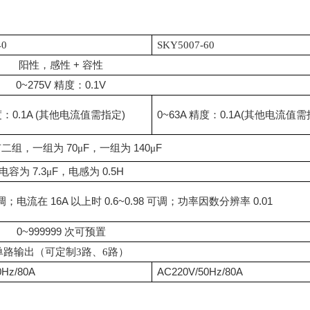
40
SKY5007-60
+
阳性，感性
容性
0~275V
0.1V
精度：
0.1A (
)
0~63A
0.1A(
度：
其他电流值需指定
精度：
其他电流值需
70
F
140
F
有二组，一组为
μ
，一组为
μ
7.3
F
0.5H
电容为
μ
，电感为
16A
0.6~0.98
0.01
调；电流在
以上时
可调；功率因数分辨率
0~999999
次可预置
单路输出（可定制
3路、6路）
0Hz/80A
AC220V/50Hz/80A