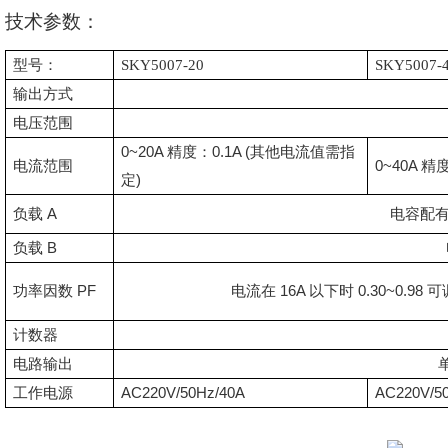
技术参数：
型号：
SKY5007-20
SKY5007-
输出方式
电压范围
0~20A
0.1A (
精度：
其他电流值需指
0~40A
电流范围
精
)
定
A
负载
电容配
B
负载
PF
16A
0.30~0.98
功率因数
电流在
以下时
可
计数器
电路输出
AC220V/50Hz/40A
AC220V/5
工作电源