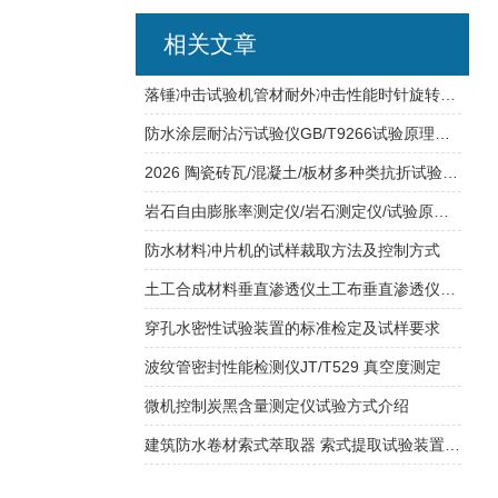
相关文章
落锤冲击试验机管材耐外冲击性能时针旋转法的操作方法
防水涂层耐沾污试验仪GB/T9266试验原理介绍
2026 陶瓷砖瓦/混凝土/板材多种类抗折试验机(多功能型、数显型) 优质品牌推荐
岩石自由膨胀率测定仪/岩石测定仪/试验原理/操作步骤/注意事项
防水材料冲片机的试样裁取方法及控制方式
土工合成材料垂直渗透仪土工布垂直渗透仪采用可控恒温供水
穿孔水密性试验装置的标准检定及试样要求
波纹管密封性能检测仪JT/T529 真空度测定
微机控制炭黑含量测定仪试验方式介绍
建筑防水卷材索式萃取器 索式提取试验装置技术参数