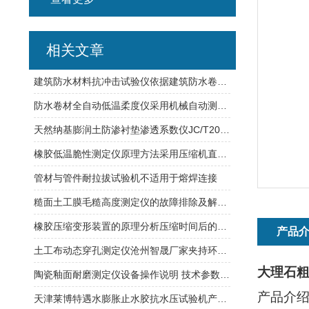
相关文章
建筑防水材料抗冲击试验仪依据建筑防水卷材试验方法
防水卷材全自动低温柔度仪采用机械自动测试,避免人为因素产生影响
天然纳基膨润土防渗衬垫渗透系数仪JC/T2054试验标准
橡胶低温脆性测定仪原理方法采用压缩机直接制冷
管材与管件耐拉拔试验机不适用于熔焊连接
糙面土工膜毛糙高度测定仪的故障排除及解决方案
橡胶压缩变形装置的原理分析压缩时间后的变形量
产品
土工布动态穿孔测定仪沧州智晟厂家夹持环内径：150±0.5mm
大理石
陶瓷釉面耐磨测定仪设备操作说明 技术参数 试验特点
产品介
天津莱博特遇水膨胀止水胶抗水压试验机产品应用及特性