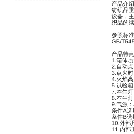
产品介
纺织品
设备，
织品的
参照标
GB/T545
产品特
1.
箱体喷
2.
自动点
3.
点火时
4.
火焰高
5.
试验箱
7.
本生灯
8.
本生灯
9.
气源：
条件
A
选
条件
B
选
10.
外部
11.
内部