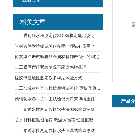
相关文章
土工膜耐静水压测定仪SL235检定规程说明
管材管件耐拉拔试验仪在哪些领域有应用？
简支梁冲击试验机非金属材料冲击韧性的测定
土工膜厚度仪紧急情况下应该怎样处理
橡胶低温脆性测定仪多样法试验方式
土工合成材料直剪拉拔摩擦试验仪 更换直剪与拉拔摩擦时方便拆卸
预铺防水卷材抗冲击试验仪天津莱博特重锤质量：500g（±1）
产品
土工布透水性测定仪恒水头法国标垂直渗透符合行业标准
防水材料恒温恒湿箱 调温调湿箱 恒温恒湿试验箱
土工布透水性测定仪恒水头恒温式垂直渗透系数