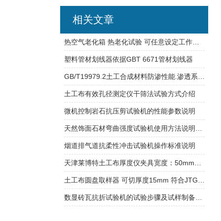
相关文章
热空气老化箱 热老化试验 可任意设定工作温度 自动恒温
塑料管材划线器依据GBT 6671管材划线器
GB/T19979.2土工合成材料防渗性能.渗透系数的方法
土工布有效孔径测定仪干筛法试验方式介绍
微机控制岩石抗压剪试验机的性能参数说明
天然饰面石材弯曲强度试验机使用方法说明介绍
烟道排气道抗柔性冲击试验机操作标准说明
天津莱博特土工布厚度仪夹具宽度：50mm和200mm可选
土工布圆盘取样器 可切厚度15mm 符合JTG3460要求
数显砖瓦抗折试验机的试验步骤及试样制备标准