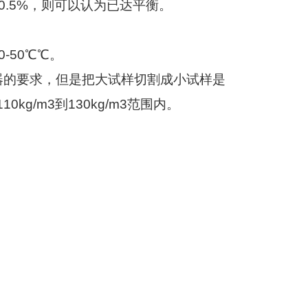
0.5%
，则可以认为已达平衡。
0-50
℃℃。
器的要求，但是把大试样切割成小试样是
110kg/m3
到
130kg/m3
范围内。