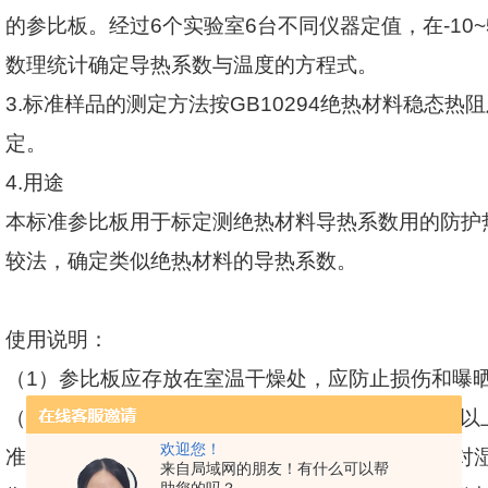
的参比板。经过
6
个实验室
6
台不同仪器定值，在
-10~
数理统计确定导热系数与温度的方程式。
3.
标准样品的测定方法按
GB10294
绝热材料稳态热阻
定。
4.
用途
本标准参比板用于标定测绝热材料导热系数用的防护
较法，确定类似绝热材料的导热系数。
使用说明：
（
1
）参比板应存放在室温干燥处，应防止损伤和曝
（
2
）使用前应在
70
℃
100
°℃干燥箱内干燥
48
小时以
欢迎您！
准样品在实验室标准环境（温度
20
°℃到
23
℃，相对
来自局域网的朋友！有什么可以帮