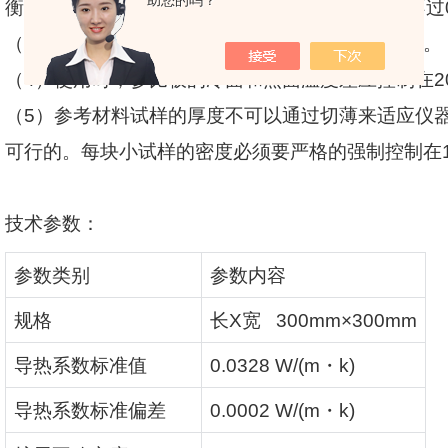
助您的吗？
衡后（恒重），如果在
24
小时内的两次测试相差不过
（
3
）装置施加在参比板的压力应在
1-2KPa
范围内。
（
4
）使用时，参比板的冷面和热面温度差应控制在
2
（
5
）参考材料试样的厚度不可以通过切薄来适应仪
可行的。每块小试样的密度必须要严格的强制控制在
技术参数：
参数类别
参数内容
规格
长
X
宽
300mm×300mm
导热系数标准值
0.0328 W/(m
・
k)
导热系数标准偏差
0.0002 W/(m
・
k)