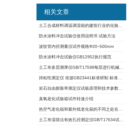
相关文章
土工合成材料调温调湿箱的建筑行业的化验室的检测设备
防水涂料冲击试验仪使用说明书 试验方法
波纹管内径测量仪试件规格Φ20~500mm
防水涂料冲击试验仪GB12952执行规范
土工布多层测厚仪GB/T17598每层进行机械分离
持粘性测定仪 依据GB23441标准研制 标准压辊2000g±50g
岩石自由膨胀率测定仪试验原理和技术参数介绍
臭氧老化试验箱试件转速介绍
热空气老化箱和紫外线老化箱的不同之处在哪里？
土工布湿筛法有效孔径测定仪GB/T17634试验原理