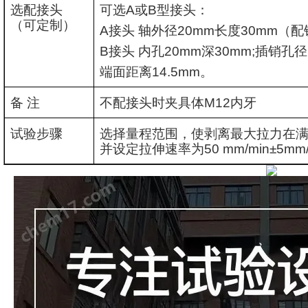
选配接头
可选
A
或
B
型接头：
（可定制）
A
接头 轴外径
20mm
长度
30mm
（配
B
接头 内孔
20mm
深
30mm;
插销孔径
端面距离
14.5mm
。
备 注
不配接头时夹具体
M12
内牙
试验步骤
选择量程范围，使剥离最大拉力在
并设定拉伸速率为
50 mm/min±5mm