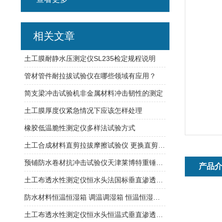
相关文章
土工膜耐静水压测定仪SL235检定规程说明
管材管件耐拉拔试验仪在哪些领域有应用？
简支梁冲击试验机非金属材料冲击韧性的测定
土工膜厚度仪紧急情况下应该怎样处理
橡胶低温脆性测定仪多样法试验方式
土工合成材料直剪拉拔摩擦试验仪 更换直剪与拉拔摩擦时方便拆卸
预铺防水卷材抗冲击试验仪天津莱博特重锤质量：500g（±1）
产品
土工布透水性测定仪恒水头法国标垂直渗透符合行业标准
防水材料恒温恒湿箱 调温调湿箱 恒温恒湿试验箱
土工布透水性测定仪恒水头恒温式垂直渗透系数