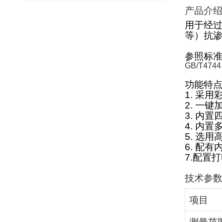
产品介
用于经
等）抗
参照标
GB/T4744
功能特
1.
采用
2.
一键
3.
内置
4.
内置
5.
选用
6.
配有
7.
配置打
技术参
项目