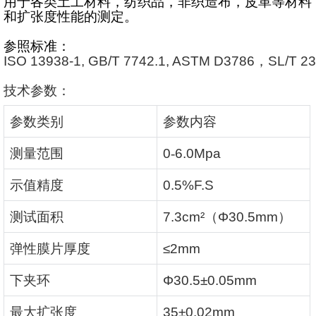
用于各类土工材料，纺织品，非织造布，皮革等材料
和扩张度性能的测定。
参照标准：
ISO 13938-1, GB/T 7742.1, ASTM D3786
，
SL/T 2
技术参数：
参数类别
参数内容
测量范围
0
‑
6.0Mpa
示值精度
0.5%F.S
测试面积
7.3cm²
（
Φ30.5mm
）
弹性膜片厚度
≤2mm
下夹环
Φ30.5±0.05mm
最大扩张度
35±0.02mm