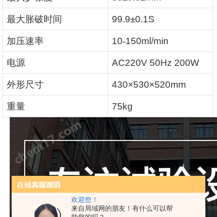
最大胀破时间
99.9±0.1S
加压速率
10
‑
150ml/min
电源
AC220V 50Hz 200W
外形尺寸
430×530×520mm
重量
75kg
欢迎您！
来自局域网的朋友！有什么可以帮