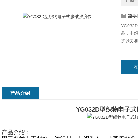
厂商
简要
YG03
品，非
扩张力
产品介绍
YG032D型织物电子
产品介绍：