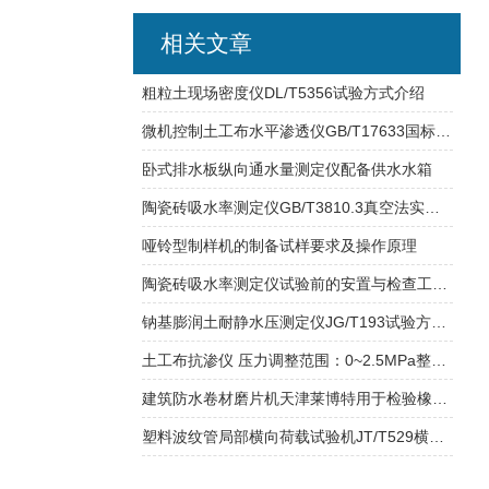
相关文章
粗粒土现场密度仪DL/T5356试验方式介绍
微机控制土工布水平渗透仪GB/T17633国标试验标准
卧式排水板纵向通水量测定仪配备供水水箱
陶瓷砖吸水率测定仪GB/T3810.3真空法实验装置
哑铃型制样机的制备试样要求及操作原理
陶瓷砖吸水率测定仪试验前的安置与检查工作说明
钠基膨润土耐静水压测定仪JG/T193试验方式介绍
土工布抗渗仪 压力调整范围：0~2.5MPa整机重量：87Kg
建筑防水卷材磨片机天津莱博特用于检验橡胶质量
塑料波纹管局部横向荷载试验机JT/T529横向荷载参数