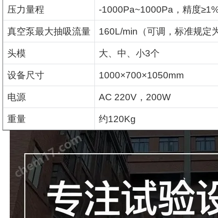
压力量程
-1000Pa~1000Pa
，精度
≥1
真空泵最大抽吸流量
160L/min
（可调，标准规定
头模
大、中、小
3
个
设备尺寸
1000×700×1050mm
电源
AC 220V
，
200W
重量
约
120Kg