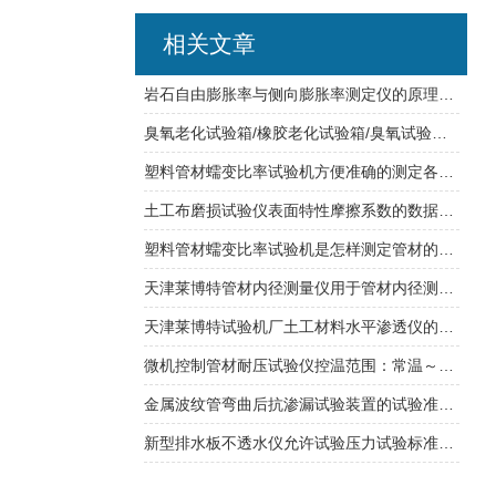
相关文章
岩石自由膨胀率与侧向膨胀率测定仪的原理测试指南
臭氧老化试验箱/橡胶老化试验箱/臭氧试验箱符合哪些规范？
塑料管材蠕变比率试验机方便准确的测定各种管材的长期蠕变比率
土工布磨损试验仪表面特性摩擦系数的数据分析
塑料管材蠕变比率试验机是怎样测定管材的蠕变比率？
天津莱博特管材内径测量仪用于管材内径测量 测量分辨率：0.01mm
天津莱博特试验机厂土工材料水平渗透仪的操作教程
微机控制管材耐压试验仪控温范围：常温～95℃ 精度：±0.5℃
金属波纹管弯曲后抗渗漏试验装置的试验准备工作及方法
新型排水板不透水仪允许试验压力试验标准介绍