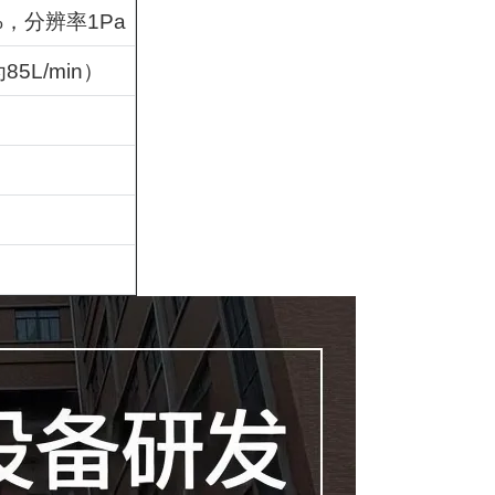
%
，分辨率
1Pa
为
85L/min
）