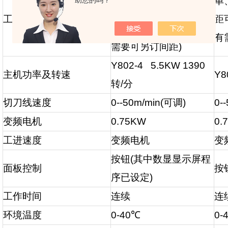
单
助您的吗？
前刀片间距可调
50
、
工作形式
距
70
、
100
、
150mm,
如有
有
需要可另订间距
)
Y802-4 5.5KW 1390
主机功率及转速
Y8
转
/
分
切刀线速度
0--50m/min(
可调
)
0-
变频电机
0.75KW
0.
工进速度
变频电机
变
按钮
(
其中数显显示屏程
面板控制
按
序已设定
)
工作时间
连续
连
环境温度
0-40℃
0-