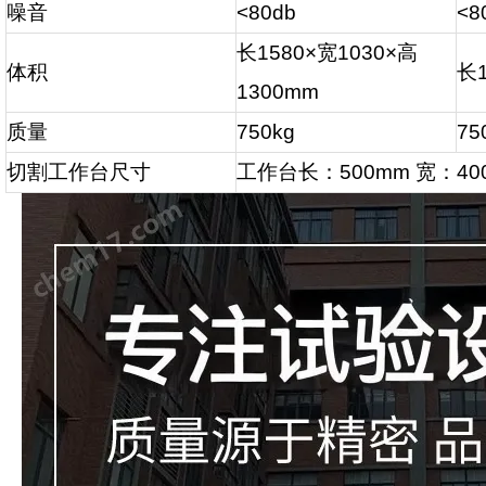
噪音
<80db
<8
长
1580×
宽
1030×
高
体积
长
1300mm
质量
750kg
75
切割工作台尺寸
工作台长：
500mm
宽：
4