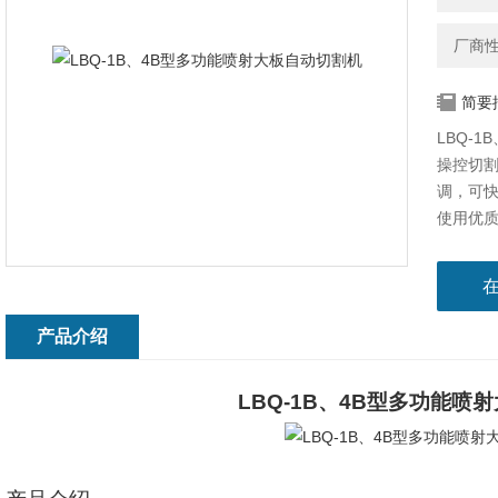
厂商
简要
LBQ-
操控切
调，可
使用优
产品介绍
LBQ-1B、4B型多功能喷