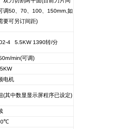
、双刀切割两平面
(
目前刀片间
可调
50
、
70
、
100
、
150mm,
如
需要可另订间距
)
02-4 5.5KW 1390
转
/
分
-50m/min(
可调
)
75KW
频电机
钮
(
其中数显显示屏程序已设定
)
续
40℃