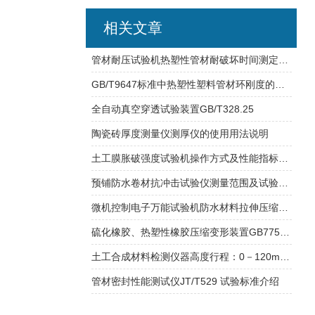
相关文章
管材耐压试验机热塑性管材耐破坏时间测定试验方法
GB/T9647标准中热塑性塑料管材环刚度的测定
全自动真空穿透试验装置GB/T328.25
陶瓷砖厚度测量仪测厚仪的使用用法说明
土工膜胀破强度试验机操作方式及性能指标介绍
预铺防水卷材抗冲击试验仪测量范围及试验用途
微机控制电子万能试验机防水材料拉伸压缩性能试验
硫化橡胶、热塑性橡胶压缩变形装置GB7759方法
土工合成材料检测仪器高度行程：0－120mm 土工布CBR顶破试验仪
管材密封性能测试仪JT/T529 试验标准介绍