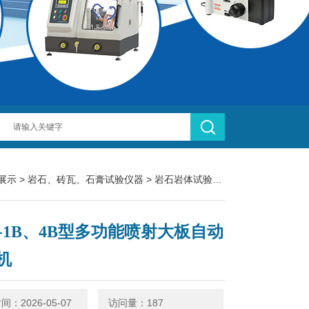
展示
>
岩石、砖瓦、石膏试验仪器
>
岩石岩体试验仪器
> LBQ-1B、
Q-1B、4B型多功能喷射大板自动
机
：2026-05-07
访问量：187