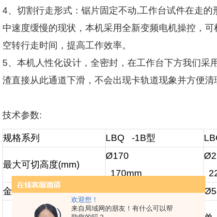
4
、切割行走形式：锯片固定不动
,
工作台试件在走的
中速度缓慢的现状，本机采用全新变频电机操控，可
空转行走时间，提高工作效率。
5
、本机人性化设计，全密封，在工作台下方我们采
渣直接从此通道下滑，不会出现卡轨道现象并方便清
技术参数
:
规格系列
LBQ -1B
型
LB
Ø170
Ø2
最大可切高度
(mm)
170mm
2
金刚石切刀
(mm)
Ø485
Ø5
欢迎您！
单、双刀切割两平面
(
目
来自局域网的朋友！有什么可以帮