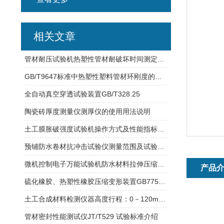
相关文章
管材耐压试验机热塑性管材耐破坏时间测定试验方法
GB/T9647标准中热塑性塑料管材环刚度的测定
全自动真空穿透试验装置GB/T328.25
陶瓷砖厚度测量仪测厚仪的使用用法说明
土工膜胀破强度试验机操作方式及性能指标介绍
预铺防水卷材抗冲击试验仪测量范围及试验用途
微机控制电子万能试验机防水材料拉伸压缩性能试验
产品
硫化橡胶、热塑性橡胶压缩变形装置GB7759方法
土工合成材料检测仪器高度行程：0－120mm 土工布CBR顶破试验仪
管材密封性能测试仪JT/T529 试验标准介绍