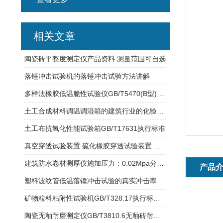
相关文章
陶瓷砖平整度测定仪产品资料 测量范围可自选
落锤冲击试验机的落锤冲击试验方法讲解
多样法橡胶低温脆性试验仪GB/T5470(B型)试验规程
土工合成材料调温调湿箱的建筑行业的化验室的检测设备
土工布抗氧化性能试验箱GB/T17631执行标准
真空穿透试验装置 硫化橡胶穿透试验装置 防水材料真空穿透试验装置
建筑防水卷材测厚仪施加压力：0.02Mpa分度值：0.01mm
产品
塑料波纹管低温落锤冲击试验的真实冲击率
矿物粒料粘附性试验机GB/T328.17执行标准B法研制
陶瓷无釉耐磨测定仪GB/T3810.6无釉砖耐磨深度