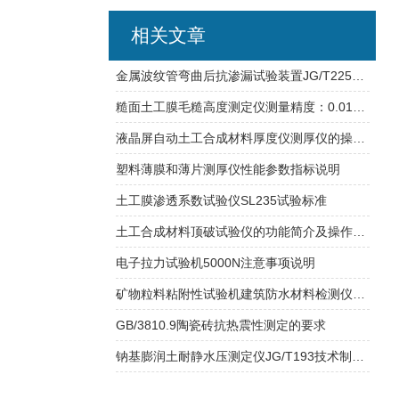
相关文章
金属波纹管弯曲后抗渗漏试验装置JG/T225使用介绍
糙面土工膜毛糙高度测定仪测量精度：0.01mm
液晶屏自动土工合成材料厚度仪测厚仪的操作方法教程
塑料薄膜和薄片测厚仪性能参数指标说明
土工膜渗透系数试验仪SL235试验标准
土工合成材料顶破试验仪的功能简介及操作方法
电子拉力试验机5000N注意事项说明
矿物粒料粘附性试验机建筑防水材料检测仪器置数范围：0～9999
GB/3810.9陶瓷砖抗热震性测定的要求
钠基膨润土耐静水压测定仪JG/T193技术制造标准