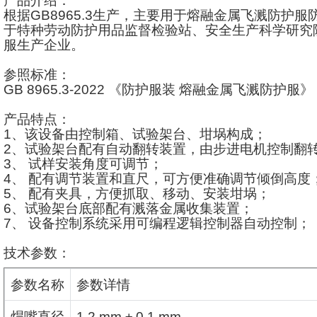
产品介绍：
根据
GB8965.3
生产，主要用于熔融金属飞溅防护服
于特种劳动防护用品监督检验站、安全生产科学研究
服生产企业。
参照标准：
GB 8965.3-2022
《防护服装
熔融金属飞溅防护服》
产品特点：
1
、该设备由控制箱、试验架台、坩埚构成；
2
、试验架台配有自动翻转装置，由步进电机控制翻
3
、
试样安装角度可调节；
4
、
配有调节装置和直尺，可方便准确调节倾倒高度
5
、
配有夹具，方便抓取、移动、安装坩埚；
6
、试验架台底部配有溅落金属收集装置；
7
、
设备控制系统采用可编程逻辑控制器自动控制；
技术参数：
参数名称
参数详情
焊嘴直径
1.2 mm ± 0.1 mm