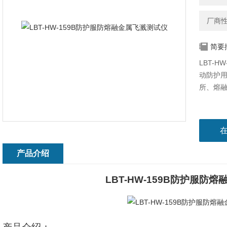
厂商
简要
LBT-
动防护
所、熔
产品介绍
LBT-HW-159B
防护服防熔