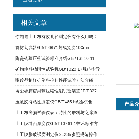
相关文章
你知道土工布有效孔径测定仪有什么用吗？
管材划线器GB/T 6671划线宽度100mm
陶瓷砖蒸压釜试验标准介绍GB /T3810.11
矿物粒料粘附性试验机GB/T328.17规范指导
哑铃型制样机塑料拉伸性能试验方法介绍
桥梁橡胶密封带压缩性能试验装置JT/T327公路桥梁伸缩缝装置技术条件
压敏胶持粘性测定仪GB/T4851试验标准
产品
土工布磨损试验仪表面特性的磨料与之摩擦
土工膜糙面厚度仪GB/T13761.1技术标准方法讲解
土工膜胀破强度测定仪SL235参照规范操作讲解