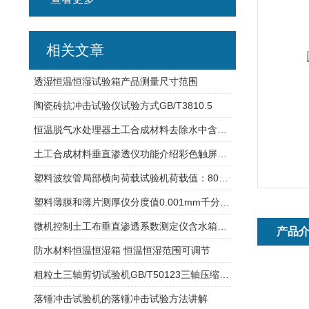
相关文章
透湿恒温恒湿试验箱产品测量尺寸范围
陶瓷砖抗冲击试验仪试验方式GB/T3810.5
恒温脱气水处理器土工合成材料去除水中含有气体的物质
土工合成材料垂直渗透仪功能介绍彩色触屏控制
塑料波纹管局部横向荷载试验机荷载值：800N圆柱顶头：直径12mm
塑料薄膜和薄片测厚仪分度值0.001mm千分表量程
微机控制土工布垂直渗透系数测定仪含水箱可加热制冷
产品
防水材料恒温恒湿箱 恒温恒湿范围可调节
粗粒土三轴剪切试验机GB/T50123三轴压缩试验
落锤冲击试验机的落锤冲击试验方法讲解