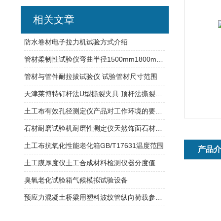
相关文章
防水卷材电子拉力机试验方式介绍
管材柔韧性试验仪弯曲半径1500mm1800mm 试件长度1100mm
管材与管件耐拉拔试验仪 试验管材尺寸范围
天津莱博特钉杆法U型撕裂夹具 顶杆法撕裂性能的测定
土工布有效孔径测定仪产品对工作环境的要求？
石材耐磨试验机耐磨性测定仪天然饰面石材试验方法
土工布抗氧化性能老化箱GB/T17631温度范围
产品
土工膜厚度仪土工合成材料检测仪器分度值：0.001mm
臭氧老化试验箱气候模拟试验设备
预应力混凝土桥梁用塑料波纹管纵向荷载参数试验方法