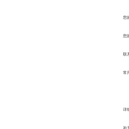
您
您
联
常
详
补