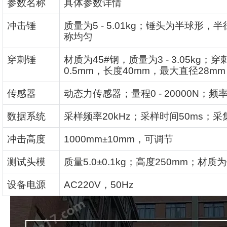
参数名称
具体参数详情
冲击锤
质量为
5 - 5.01kg
；锤头为半球形，半
称均匀
穿刺锤
材质为
45#
钢，质量为
3 - 3.05kg
；穿
0.5mm
，长度
40mm
，最大直径
28mm
传感器
动态力传感器；量程
0 - 20000N
；频
数据系统
采样频率
20kHz
；采样时间
50ms
；采
冲击高度
1000mm±10mm
，可调节
测试头模
质量
5.0±0.1kg
；高度
250mm
；材质为
设备电源
AC220V
，
50Hz