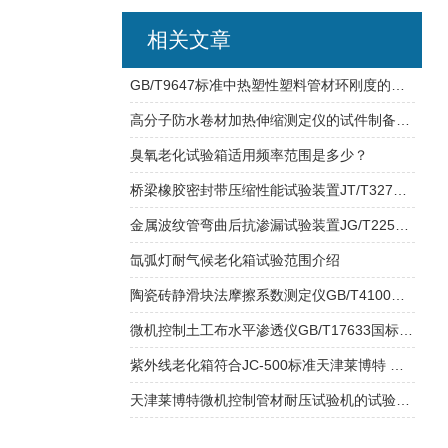
相关文章
GB/T9647标准中热塑性塑料管材环刚度的测定
高分子防水卷材加热伸缩测定仪的试件制备及操作步骤
臭氧老化试验箱适用频率范围是多少？
桥梁橡胶密封带压缩性能试验装置JT/T327公路桥梁伸缩缝装置技术条件
金属波纹管弯曲后抗渗漏试验装置JG/T225使用介绍
氙弧灯耐气候老化箱试验范围介绍
陶瓷砖静滑块法摩擦系数测定仪GB/T4100试验操作指导
微机控制土工布水平渗透仪GB/T17633国标试验标准
紫外线老化箱符合JC-500标准天津莱博特 用于建筑涂料油漆等
天津莱博特微机控制管材耐压试验机的试验工作原理