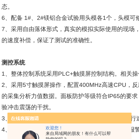
态。
6
、配备
1#
、
2#
镁铝合金试验用头模各
1
个，头模可
7
、采用自由落体形式，真实的模拟实际使用的现场
的速度补偿，保证了测试的准确性。
测控系统
1
、整体控制系统采用
PLC+
触摸屏控制结构。相关操
2
、采用
5
寸触摸屏操作，配置
400MHz
高速
CPU
，反
的采集分析力值数据。面板防护等级符合
IP65
的要求
验冲击震荡的干扰。
3
、
PLC
采用三菱
PLC
，内置容量
RAM
存储器、运行
欢迎您！
4
、配有闭环电路通，当穿刺锥接触头模时，穿刺报
来自局域网的朋友！有什么可以帮