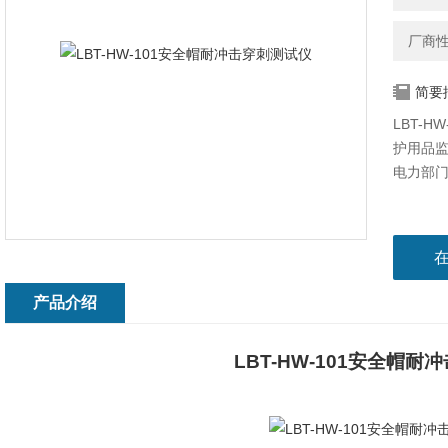
厂商
简要
LBT-
护用品
电力部
产品介绍
LBT-HW-101
安全帽耐冲