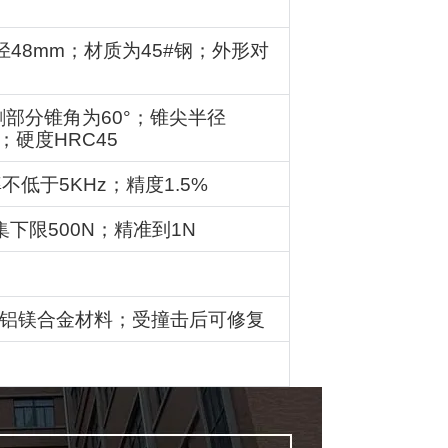
径
48mm
；材质为
45#
钢；外形对
刺部分锥角为
60°
；锥尖半径
；硬度
HRC45
率不低于
5KHz
；精度
1.5%
集下限
500N
；精准到
1N
铝镁合金材料；受撞击后可修复