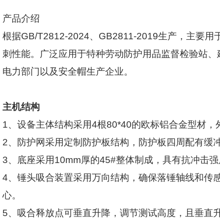
产品介绍
根据
GB/T2812-2024
、
GB2811-2019
生产，主要用
刺性能。广泛应用于特种劳动防护用品监督检验站、
电力部门以及安全帽生产企业。
主机结构
1
、设备主体结构采用
4
根
80*40
的欧标铝合金型材，
2
、防护网采用定制防护板结构，防护板四周配有缓
3
、底座采用
10mm
厚的
45#
整体制成，具有抗冲击强
4
、锤头吸合装置采用万向结构，确保落锤轴线和传
心。
5
、吸合释放点可垂直升降，调节测试高度，且垂直