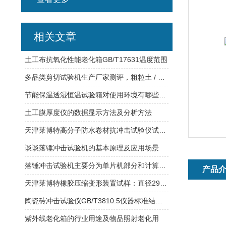
相关文章
土工布抗氧化性能老化箱GB/T17631温度范围
多品类剪切试验机生产厂家测评，粗粒土 / 岩石 / 土工合成材直剪切试验机，莱博特机型详解
节能保温透湿恒温试验箱对使用环境有哪些要求？
土工膜厚度仪的数据显示方法及分析方法
天津莱博特高分子防水卷材抗冲击试验仪试验原理及技术参数
谈谈落锤冲击试验机的基本原理及应用场景
落锤冲击试验机主要分为单片机部分和计算机控制部分
产品
天津莱博特橡胶压缩变形装置试样：直径29mm 高度12.5mm
陶瓷砖冲击试验仪GB/T3810.5仪器标准结构说明
紫外线老化箱的行业用途及物品照射老化用