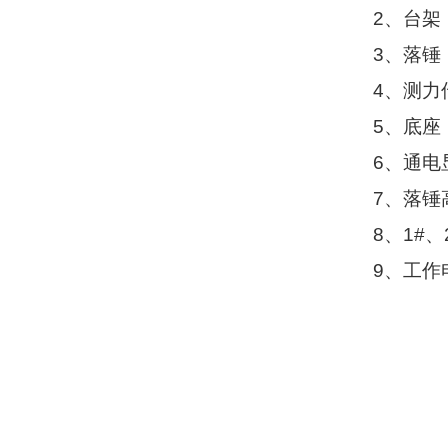
2
、台架
3
、落锤
4
、测力
5
、底座
6
、通电
7
、落锤
8
、
1#
、
9
、工作