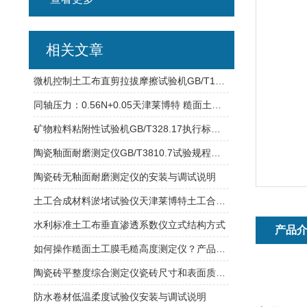
相关文章
微机控制土工布直剪拉拔摩擦试验机GB/T17635.1高精度伺服电机
同轴压力：0.56N+0.05天津莱博特 糙面土工膜毛糙高度测定仪
矿物粒料粘附性试验机GB/T328.17执行标准B法研制
陶瓷釉面耐磨测定仪GB/T3810.7试验规程介绍
陶瓷砖无釉面耐磨测定仪的安装与调试说明
土工合成材料淤堵试验仪天津莱博特土工合成材料试验仪器
水利标准土工布垂直渗透系数仪立式结构方式
产品
如何操作糙面土工膜毛糙高度测定仪？产品技术原理介绍
陶瓷砖平整度综合测定仪瓷砖尺寸和表面质量的检验
防水卷材低温柔度试验仪安装与调试说明