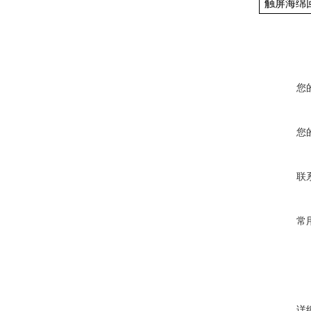
触屏海绵
您
您
联
常
详