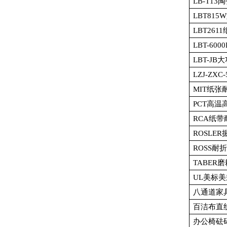
LB-T13
陶
LBT815W
LBT2611
LBT-6000
LBT-JB
大
LZJ-ZXC-
MIT
纸张
PCT
高温
RCA
纸带
ROSLER
ROSS
耐折
TABER
磨
UL
美标美
八通道家
百洁布直
办公椅砝