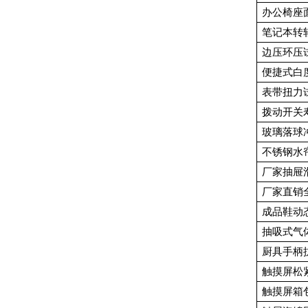
办公椅座
笔记本转
边压环压
便捷式白
表带扭力
拨动开关
玻璃落球
不锈钢水
厂家抽屉
厂家直销
成品鞋动
抽吸式气
厨具手柄
触摸屏松
触摸屏箱