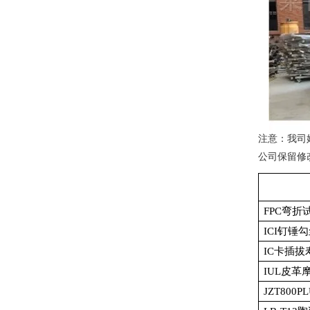
注意：我司
公司保留修
FPC
弯折
ICI
钉锤勾
IC
卡插拔
IUL
皮革
JZT800PL