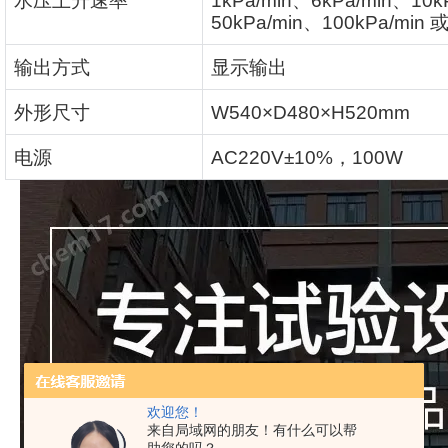
水压上升速率
1kPa/min
、
6kPa/min
、
10k
50kPa/min
、
100kPa/min
输出方式
显示输出
外形尺寸
W540×D480×H520mm
电源
AC220V±10%
，
100W
欢迎您！
来自局域网的朋友！有什么可以帮