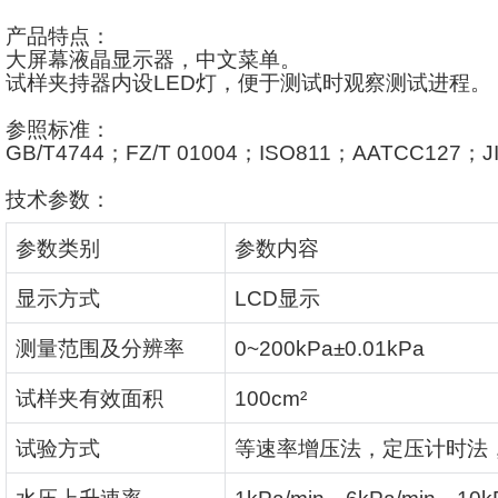
产品特点：
大屏幕液晶显示器，中文菜单。
试样夹持器内设
LED
灯，便于测试时观察测试进程。
参照标准：
GB/T4744
；
FZ/T 01004
；
ISO811
；
AATCC127
；
J
技术参数：
参数类别
参数内容
显示方式
LCD
显示
测量范围及分辨率
0~200kPa±0.01kPa
试样夹有效面积
100cm²
试验方式
等速率增压法，定压计时法