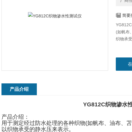
厂商
简要
YG81
(如帆布
织物承
产品介绍
YG812C
织物渗水
产品介绍：
用于测定经过防水处理的各种织物
(
如帆布、油布、苫
以织物承受的静水压来表示。