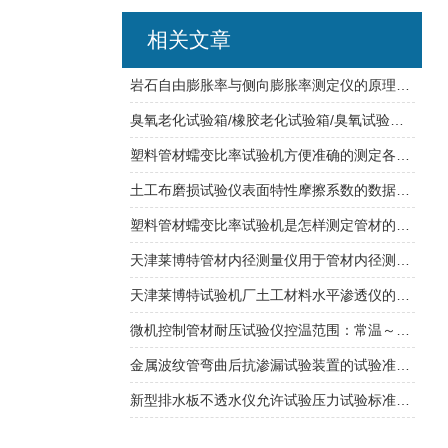
相关文章
岩石自由膨胀率与侧向膨胀率测定仪的原理测试指南
臭氧老化试验箱/橡胶老化试验箱/臭氧试验箱符合哪些规范？
塑料管材蠕变比率试验机方便准确的测定各种管材的长期蠕变比率
土工布磨损试验仪表面特性摩擦系数的数据分析
塑料管材蠕变比率试验机是怎样测定管材的蠕变比率？
天津莱博特管材内径测量仪用于管材内径测量 测量分辨率：0.01mm
天津莱博特试验机厂土工材料水平渗透仪的操作教程
微机控制管材耐压试验仪控温范围：常温～95℃ 精度：±0.5℃
金属波纹管弯曲后抗渗漏试验装置的试验准备工作及方法
新型排水板不透水仪允许试验压力试验标准介绍