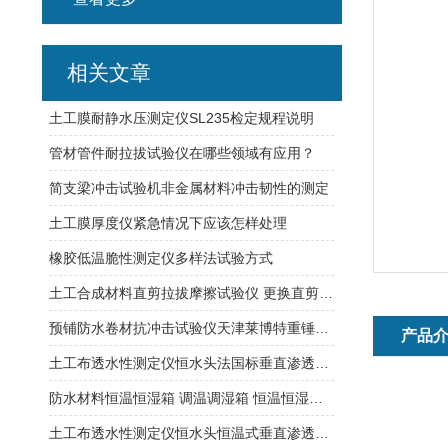
相关文章
土工膜耐静水压测定仪SL235检定规程说明
管材管件耐拉拔试验仪在哪些领域有应用？
简支梁冲击试验机非金属材料冲击韧性的测定
土工膜厚度仪紧急情况下应该怎样处理
橡胶低温脆性测定仪多样法试验方式
土工合成材料直剪拉拔摩擦试验仪 更换直剪与拉拔摩擦时方便拆卸
预铺防水卷材抗冲击试验仪天津莱博特重锤质量：500g（±1）
产品
土工布透水性测定仪恒水头法国标垂直渗透符合行业标准
防水材料恒温恒湿箱 调温调湿箱 恒温恒湿试验箱
土工布透水性测定仪恒水头恒温式垂直渗透系数