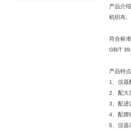
产品介
机织布
符合标
GB/T 39
产品特
1
、仪器
2
、配大
3
、配进
4
、配摆
5
、仪器