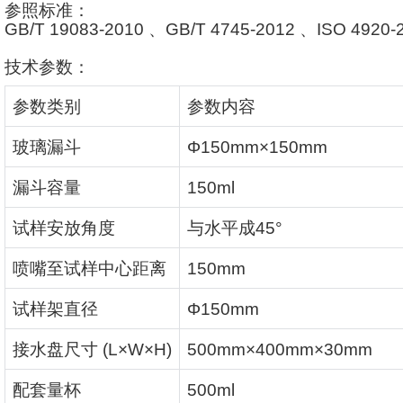
参照标准：
GB/T 19083-2010
、
GB/T 4745-2012
、
ISO 4920-
技术参数：
参数类别
参数内容
玻璃漏斗
Φ150mm×150mm
漏斗容量
150ml
试样安放角度
与水平成
45°
喷嘴至试样中心距离
150mm
试样架直径
Φ150mm
接水盘尺寸
(L×W×H)
500mm×400mm×30mm
配套量杯
500ml