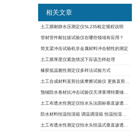
相关文章
土工膜耐静水压测定仪SL235检定规程说明
管材管件耐拉拔试验仪在哪些领域有应用？
简支梁冲击试验机非金属材料冲击韧性的测定
土工膜厚度仪紧急情况下应该怎样处理
橡胶低温脆性测定仪多样法试验方式
土工合成材料直剪拉拔摩擦试验仪 更换直剪与拉拔摩擦时方便拆卸
预铺防水卷材抗冲击试验仪天津莱博特重锤质量：500g（±1）
土工布透水性测定仪恒水头法国标垂直渗透符合行业标准
防水材料恒温恒湿箱 调温调湿箱 恒温恒湿试验箱
土工布透水性测定仪恒水头恒温式垂直渗透系数