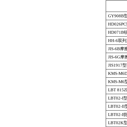
GY908B
HD026PC
HD071B
HH-6
双列
JIS-6B
摩
JIS-6G
摩
JIS1917
型
KMS-M6
KMS-M6
LBT 815Z
LBT02-I
LBT02-II
LBT02-I
LBT02K