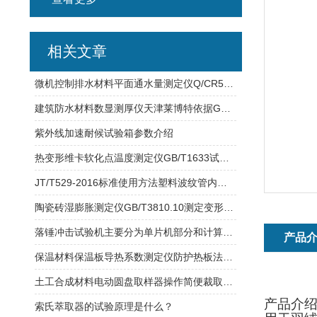
相关文章
微机控制排水材料平面通水量测定仪Q/CR549.6
建筑防水材料数显测厚仪天津莱博特依据GB18173制造 采用数显百分表
紫外线加速耐候试验箱参数介绍
热变形维卡软化点温度测定仪GB/T1633试验范围介绍
JT/T529-2016标准使用方法塑料波纹管内径测量
陶瓷砖湿膨胀测定仪GB/T3810.10测定变形范围
落锤冲击试验机主要分为单片机部分和计算机控制部分
产品
保温材料保温板导热系数测定仪防护热板法标准试样要求
土工合成材料电动圆盘取样器操作简便裁取快速
产品介
索氏萃取器的试验原理是什么？