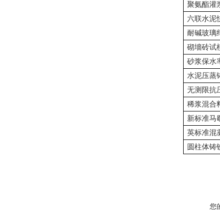
聚氨酯灌
六联水泥
耐碱玻璃
砌墻砖试
砂浆保水
水泥压蒸
无测限抗
稀浆混合
新标准马
英标准混
圆柱体铸
您