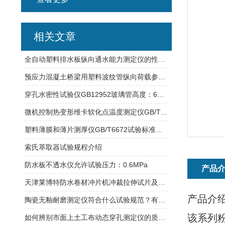
相关文章
全自动塑料排水板纵向通水能力测定仪的性能特点介绍
预应力混凝土桥梁用塑料波纹管纵向荷载参数试验方法
穿孔水密性试验仪GB12952玻璃管高度：600mm
微机控制热变形维卡软化点温度测定仪GB/T8802适用材料介绍
塑料薄膜和薄片测厚仪GB/T6672试验标准介绍
索氏萃取器试验规程介绍
防水板不透水仪允许试验压力：0.6MPa
产品
天津莱博特防水卷材冲片机冲裁拉伸试片及橡胶试样取材
产品介
陶瓷无釉耐磨测定仪符合什么试验规范？有哪些要求？
该系列
如何辨别市面上土工布动态穿孔测定仪的质量？