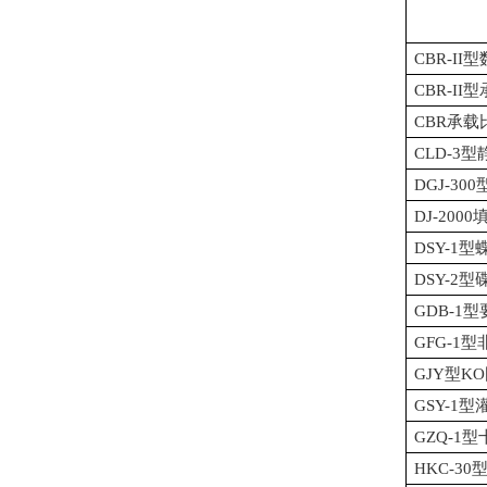
CBR-I
CBR-I
CBR承载
CLD-3
DGJ-3
DJ-20
DSY-1
DSY-2
GDB-1
GFG-1
GJY型K
GSY-1
GZQ-
HKC-3