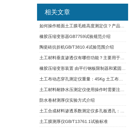
相关文章
如何操作糙面土工膜毛糙高度测定仪？产品技术原理介绍
橡胶压缩变形器GB7759试验规范介绍
陶瓷砖抗折机GB/T3810.4试验范围介绍
土工材料垂直渗透仪有哪些功能？主要用于测量什么材料？
橡胶压缩变形装置 由平行钢板限制器和紧固件组成
土工布动态穿孔测定仪重量：45Kg 土工布试验仪器
土工材料耐静水压测定仪使用操作时需要注意哪些事项？
防水卷材测厚仪实验方式介绍
土工合成材料渗透系数测定仪多孔板透孔：ф3mm积水器直径：ф200mm
土工膜测厚仪GB/T13761.1试验标准