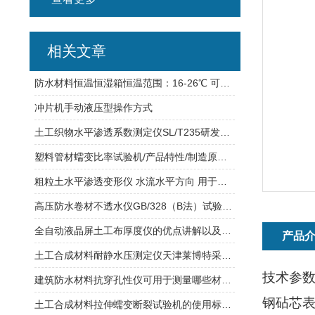
相关文章
防水材料恒温恒湿箱恒温范围：16-26℃ 可调节天津莱博特
冲片机手动液压型操作方式
土工织物水平渗透系数测定仪SL/T235研发设计标准
塑料管材蠕变比率试验机/产品特性/制造原理/功能介绍
粗粒土水平渗透变形仪 水流水平方向 用于粗粒类土
高压防水卷材不透水仪GB/328（B法）试验方法
全自动液晶屏土工布厚度仪的优点讲解以及提高工作效率
产品
土工合成材料耐静水压测定仪天津莱博特采用不锈钢工作台面 方便使用
技术参
建筑防水材料抗穿孔性仪可用于测量哪些材料？
钢砧芯
土工合成材料拉伸蠕变断裂试验机的使用标准号讲解