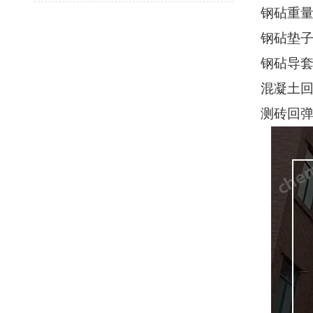
钢砧重
钢砧垫
钢砧导
混凝土
测砖回