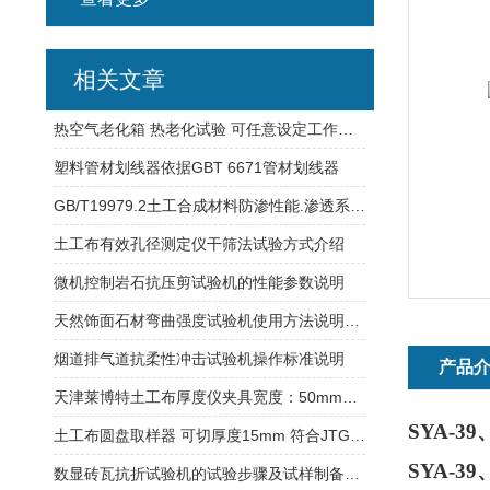
相关文章
热空气老化箱 热老化试验 可任意设定工作温度 自动恒温
塑料管材划线器依据GBT 6671管材划线器
GB/T19979.2土工合成材料防渗性能.渗透系数的方法
土工布有效孔径测定仪干筛法试验方式介绍
微机控制岩石抗压剪试验机的性能参数说明
天然饰面石材弯曲强度试验机使用方法说明介绍
烟道排气道抗柔性冲击试验机操作标准说明
产品
天津莱博特土工布厚度仪夹具宽度：50mm和200mm可选
SYA-39
土工布圆盘取样器 可切厚度15mm 符合JTG3460要求
SYA-39
数显砖瓦抗折试验机的试验步骤及试样制备标准