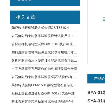
相关文章
陶瓷砖抗折机试验方式介绍GB/T3810.4
岩石侧向约束膨胀率试验仪设计试块尺寸：50*20mm千分表量程：1mm
管材制样机哑铃型试样GB/T1040执行标准介绍
塑料波纹管管材内径测量仪的试样规格尺寸测量
微机控制岩石压入硬度计性能测试岩石可钻性的试验
土工布动态穿孔测定仪的结构原理及操作步骤
岩石侧向约束膨胀率试验仪/岩石试验仪/有哪些标准配置？
产品
莱博特试验机LBM-150C数控型岩石岩芯切磨一体机操作说
SYA-31
粗粒土垂直渗透变形仪GB/T50123试验标准
SYA-31
防水卷材矿物粒料粘附性试验机的功能特性