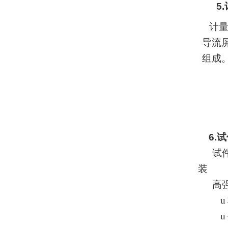
5.
计
导流
组成
6.
试
试
装
高
u
u