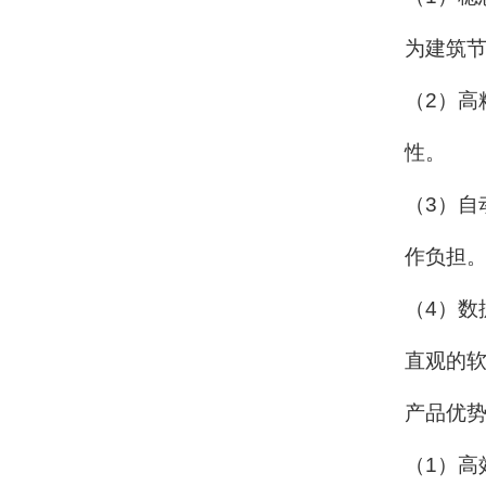
为建筑
（
2
）高
性。
（
3
）自
作负担
（
4
）数
直观的
产品优
（
1
）高