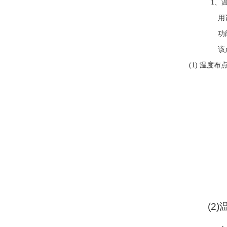
1
、
用
功
该
(1)
温度布
(2)