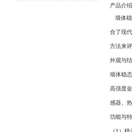
产品介
墙体稳
合了现
方法来
外观与
墙体稳
高强度
感器、
功能与
（
1
）稳