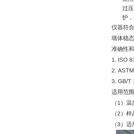
过压
护，
仪器符
墙体稳
准确性
1. ISO 
2. ASTM
3. GB/T
适用范
（
1
）温
（
2
）样
（
3
）适