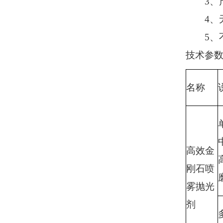
3、产
4、无
5、不
技术参
名称
高效金
刚石喷
雾抛光
剂