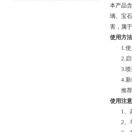
本产品
璃、宝
害，属
使用方
1.使
2.启
3.喷撒
4.新
推荐配
使用注
1、高
2、与