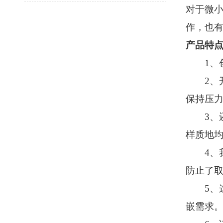
对于微
作，也
产品特
1、创
2、开
保持压
3、还
样质地
4、我
防止了
5、这
嵌需求