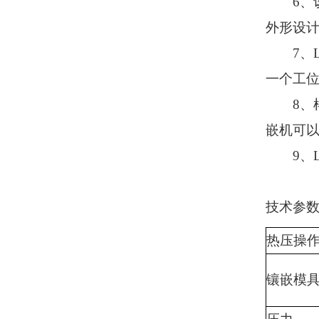
6、该
外形设
7、
L
一个工位
8、样品
嵌机可以
9、
L
技术参
热压操
镶嵌模