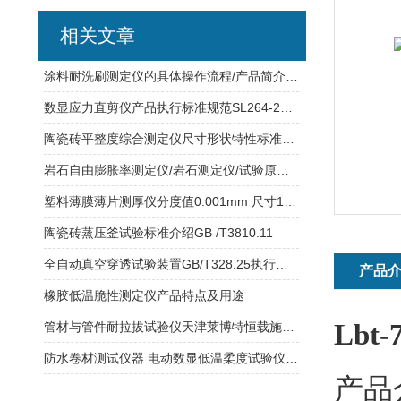
相关文章
涂料耐洗刷测定仪的具体操作流程/产品简介/技术参数
数显应力直剪仪产品执行标准规范SL264-2001
陶瓷砖平整度综合测定仪尺寸形状特性标准质量检测
岩石自由膨胀率测定仪/岩石测定仪/试验原理/操作步骤/注意事项
塑料薄膜薄片测厚仪分度值0.001mm 尺寸160×140×200mm
陶瓷砖蒸压釜试验标准介绍GB /T3810.11
全自动真空穿透试验装置GB/T328.25执行规范
产品
橡胶低温脆性测定仪产品特点及用途
Lb
管材与管件耐拉拔试验仪天津莱博特恒载施力：20N-5000N
防水卷材测试仪器 电动数显低温柔度试验仪仪表采用多重保护和隔离设计
产品