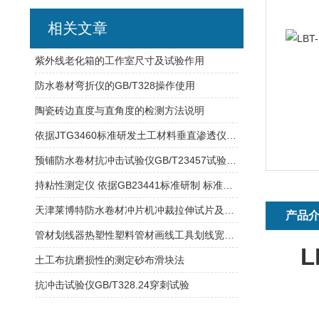
相关文章
紫外线老化箱的工作室尺寸及试验作用
防水卷材弯折仪的GB/T328操作使用
陶瓷砖边直度与直角度的检测方法说明
依据JTG3460标准研发土工材料垂直渗透仪 试验数据结果分析
预铺防水卷材抗冲击试验仪GB/T23457试验原理介绍
持粘性测定仪 依据GB23441标准研制 标准压辊2000g±50g
天津莱博特防水卷材冲片机冲裁拉伸试片及橡胶试样取材
产品
管材划线器热塑性塑料管材画线工具划线宽度说明
土工布抗磨损性的测定砂布滑块法
抗冲击试验仪GB/T328.24穿刺试验