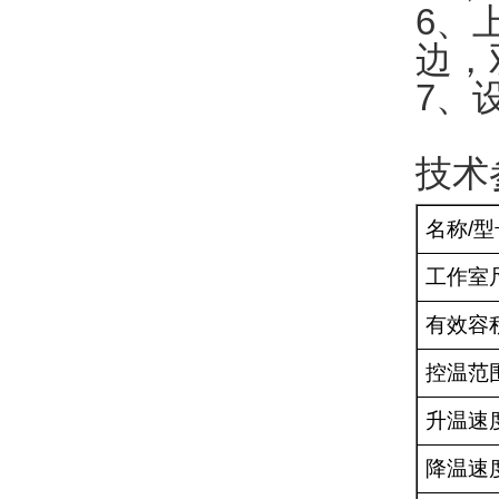
6
、
边，
7
、
技术
名称
/
型
工作室
有效容
控温范
升温速
降温速