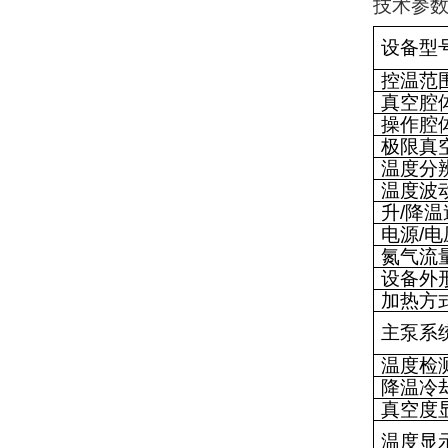
技术参
设备型
控温范
真空腔
操作腔
极限真
温度分
温度波
升
/
降温
电源
/
电
氮气流
设备外
加热方
主泵系
温度检
降温冷
真空度
温度显