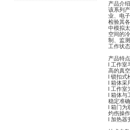
产品介
该系列
业、电
检验其
中模拟
空间的
制、监
工作状
产品特
l
工作室
高的真
l
锁扣式
l
箱体采
l
工作室
l
箱体与
稳定准
l
箱门为
灼伤操
l
加热器