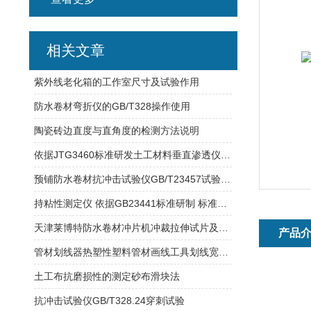
相关文章
紫外线老化箱的工作室尺寸及试验作用
防水卷材弯折仪的GB/T328操作使用
陶瓷砖边直度与直角度的检测方法说明
依据JTG3460标准研发土工材料垂直渗透仪 试验数据结果分析
预铺防水卷材抗冲击试验仪GB/T23457试验原理介绍
持粘性测定仪 依据GB23441标准研制 标准压辊2000g±50g
天津莱博特防水卷材冲片机冲裁拉伸试片及橡胶试样取材
产品
管材划线器热塑性塑料管材画线工具划线宽度说明
土工布抗磨损性的测定砂布滑块法
抗冲击试验仪GB/T328.24穿刺试验