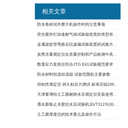
相关文章
防水卷材试件磨片机操作时的注意事项
荧光紫外灯加速耐气候试验箱危害的类型有哪些？
金属波纹管弯曲后抗渗漏试验装置的试验方法介绍
炭黑含量测定仪在质量控制和产品检测中具有重要意义
数显应力直剪仪符合JTG E41试验规范要求
防水材料恒温恒湿箱 试验范围机主要参数
持粘性测定仪 持久粘合力测试 标准压辊2000g±50g
天津莱博特土工膜耐静水压测定仪安装使用说明及试验介绍
遇水膨胀止水胶抗水压试验机JG/T312与JG/T141的标准说明讲解
土工膜厚度仪的技术要点及操作方法