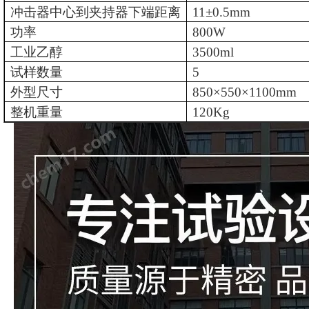
冲击器中心到夹持器下端距离
11±0.5mm
功率
800W
工业乙醇
3500ml
试样数量
5
外型尺寸
850×550×1100mm
整机重量
120Kg