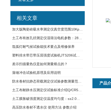
相关文章
加大版陶瓷砖吸水率测定仪真空度范围10Kpa-101.3Kpa范围内连续可调
土工布有效孔径测定仪湿筛法电机参数：2800r/min 550W
氙弧灯耐气候试验箱技术要点及维修保养
塑料排水带芯带压屈强度试验机JTS206试验方式介绍
差示扫描量热仪是如何测量熔点的？
落锤冲击试验机原理及应用说明
防水卷材抗静态荷载测定仪试验参数测量范围天津莱博特
产品
土工布耐静水压测定仪试验标准介绍Q/CR549.3
土工膜胀破强度测定仪温度均匀度：≤±2.0℃温度波动度：≤±0.5℃
高压防水卷材不透水仪 使用方法 参数介绍