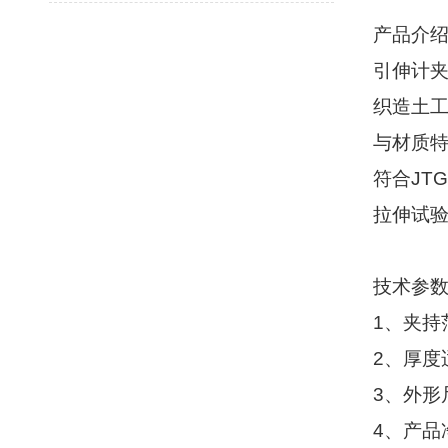
产品介
引伸计
织造土
与材质
符合
JTG
拉伸试
技术参
1
、夹持
2
、厚度
3
、外形
4
、产品