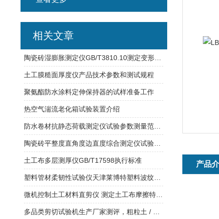
相关文章
陶瓷砖湿膨胀测定仪GB/T3810.10测定变形范围
土工膜糙面厚度仪产品技术参数和测试规程
聚氨酯防水涂料定伸保持器的试样准备工作
热空气湍流老化箱试验装置介绍
防水卷材抗静态荷载测定仪试验参数测量范围天津莱博特
陶瓷砖平整度直角度边直度综合测定仪试验作业要求
土工布多层测厚仪GB/T17598执行标准
产品
塑料管材柔韧性试验仪天津莱博特塑料波纹管柔性试验
微机控制土工材料直剪仪 测定土工布摩擦特性 工业触屏微机控制
多品类剪切试验机生产厂家测评，粗粒土 / 岩石 / 土工合成材直剪切试验机，莱博特机型详解