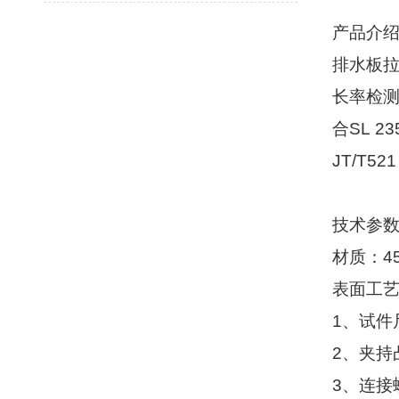
产品介
排水板
长率检
合
SL 23
JT/T521
技术参
材质：
4
表面工
1
、试件
2
、夹持
3
、连接