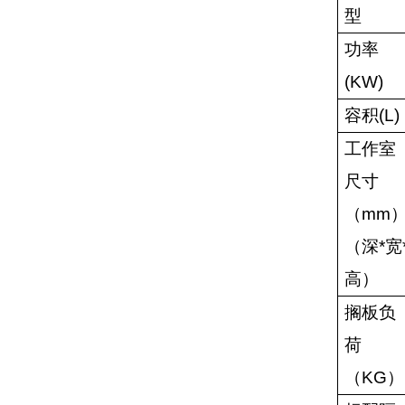
型
功率
(KW)
容积
(L)
工作室
尺寸
（
mm
（深
*
宽
高）
搁板负
荷
（
KG
）