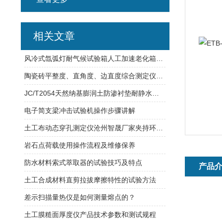
相关文章
风冷式氙弧灯耐气候试验箱人工加速老化箱环境要求
陶瓷砖平整度、直角度、边直度综合测定仪GB/T3810.2适用范围介绍
JC/T2054天然纳基膨润土防渗衬垫耐静水压测定仪
电子简支梁冲击试验机操作步骤讲解
土工布动态穿孔测定仪沧州智晟厂家夹持环内径：150±0.5mm
岩石点荷载使用操作流程及维修保养
防水材料索式萃取器的试验技巧及特点
产品
土工合成材料直剪拉拔摩擦特性的试验方法
差示扫描量热仪是如何测量熔点的？
土工膜糙面厚度仪产品技术参数和测试规程