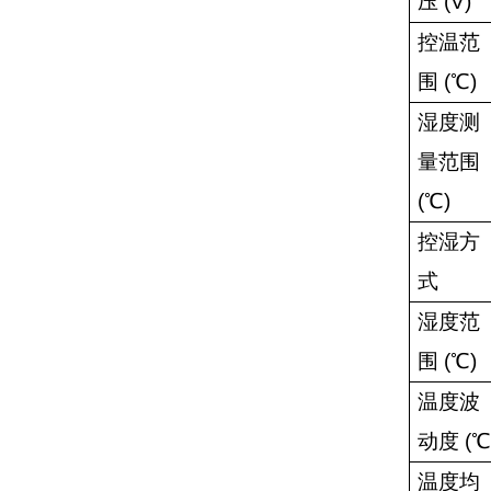
压
(V)
控温范
围
(
℃
)
湿度测
量范围
(
℃
)
控湿方
式
湿度范
围
(
℃
)
温度波
动度
(
℃
温度均