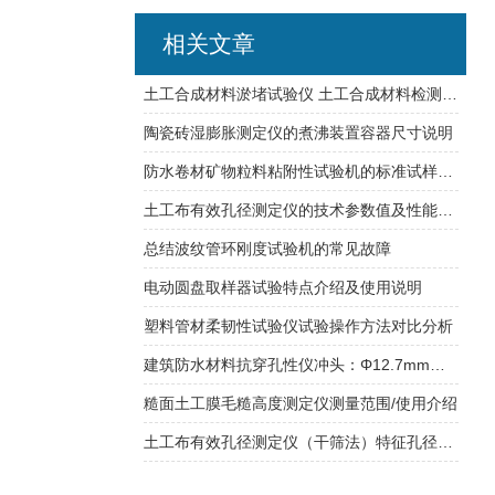
相关文章
土工合成材料淤堵试验仪 土工合成材料检测仪器梯度比渗透
陶瓷砖湿膨胀测定仪的煮沸装置容器尺寸说明
防水卷材矿物粒料粘附性试验机的标准试样分析
土工布有效孔径测定仪的技术参数值及性能分析
总结波纹管环刚度试验机的常见故障
电动圆盘取样器试验特点介绍及使用说明
塑料管材柔韧性试验仪试验操作方法对比分析
建筑防水材料抗穿孔性仪冲头：Φ12.7mm天津莱博特落距：500mm
糙面土工膜毛糙高度测定仪测量范围/使用介绍
土工布有效孔径测定仪（干筛法）特征孔径方法 产品知识