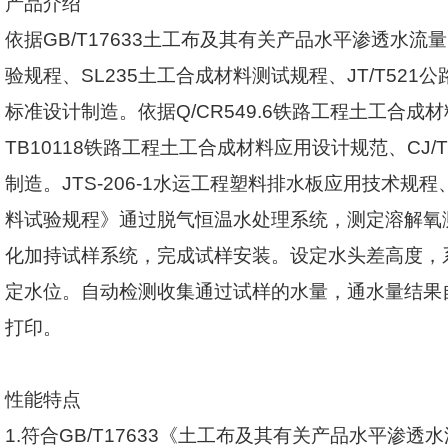
产品介绍
依据
GB/T17633
土工布及其有关产品水平渗透水流量
验规程、
SL235
土工合成材料测试规程、
JT/T521
公
标准设计制造。依据
Q/CR549.6
铁路工程土工合成材
TB10118
铁路工程土工合成材料应用设计规范、
CJ/
制造。
JTS-206-1
水运工程塑料排水板应用技术规程
料试验规程》通过脱气恒温水处理系统，测定溶解氧
化加持试样系统，完成试样安装。设定水头差高度，
定水位。自动检测收集通过试样的水量，通水量结果
打印。
性能特点
1.
符合
GB/T17633
《土工布及其有关产品水平渗透水