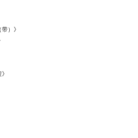
（带）》
》
程》