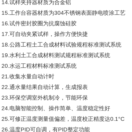
14.
试样夹持器材质为合金铝
15.
工作台容器材质为
304
不锈钢表面静电喷涂工艺
16.
试件密封胶圈为抗腐蚀硅胶
17.
可自动夹紧试样，操作方便快捷
18.
公路工程土工合成材料试验规程标准测试系统
19.
水利土工合成材料测试规程标准测试系统
20.
水运工程材料标准测试系统
21.
收集水量自动计时
22.
通水量结果自动计算，生成报表
23.
环保空调室外机制冷，节能环保
24.
电脑智能控制、操作简单、温度稳定性好
25.
可修正温度测量值偏差，温度校正精度达
0.1
°
C
26.
温度
PID
可自调，有
PID
整定功能