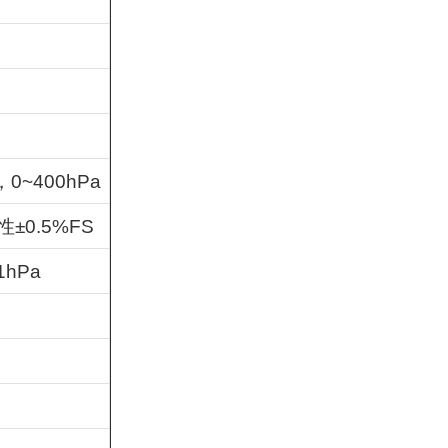
，
0~400hPa
性
±0.5%FS
1hPa