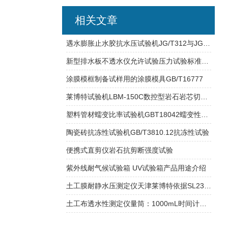
相关文章
遇水膨胀止水胶抗水压试验机JG/T312与JG/T141的标准说明讲解
新型排水板不透水仪允许试验压力试验标准介绍
涂膜模框制备试样用的涂膜模具GB/T16777
莱博特试验机LBM-150C数控型岩石岩芯切磨一体机操作说
塑料管材蠕变比率试验机GBT18042蠕变性能试验
陶瓷砖抗冻性试验机GB/T3810.12抗冻性试验
便携式直剪仪岩石抗剪断强度试验
紫外线耐气候试验箱 UV试验箱产品用途介绍
土工膜耐静水压测定仪天津莱博特依据SL235研发制造
土工布透水性测定仪量筒：1000mL时间计数器：0~99.99