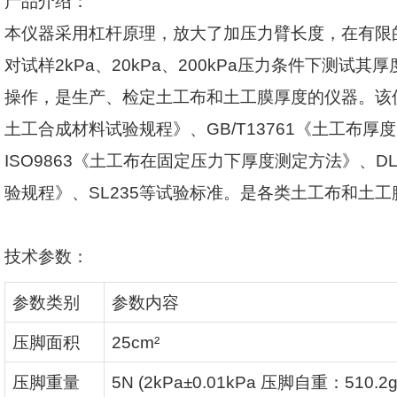
产品介绍：
本仪器采用杠杆原理，放大了加压力臂长度，在有限
对试样
2kPa
、
20kPa
、
200kPa
压力条件下测试其厚
操作，是生产、检定土工布和土工膜厚度的仪器。该
土工合成材料试验规程》、
GB/T13761
《土工布厚度
ISO9863
《土工布在固定压力下厚度测定方法》、
DL
验规程》、
SL235
等试验标准。是各类土工布和土工
技术参数：
参数类别
参数内容
压脚面积
25cm²
压脚重量
5N (2kPa±0.01kPa
压脚自重：
510.2g