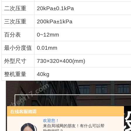
二次压重
20kPa±0.1kPa
三次压重
200kPa±1kPa
百分表
0~12mm
最小分度值
0.01mm
外型尺寸
730×320×400(mm)
整机重量
40kg
欢迎您！
来自局域网的朋友！有什么可以帮