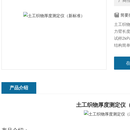
厂商
简要
土工织
力臂长
试样2k
结构简
工膜厚
产品介绍
土工织物厚度测定仪