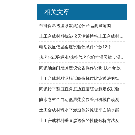
相关文章
节能保温透湿系数测定仪产品测量范围
土工合成材料抗渗仪天津莱博特土工合成材料检测仪器
电动数显低温柔度试验仪试件个数12个
热老化试验标准/热空气老化箱控温灵敏，温度均匀
陶瓷釉面耐磨测定仪设备操作说明 技术参数 试验特点
土工合成材料淤堵试验仪梯度比渗透法的结果计算
陶瓷砖平整度直角度边直度综合测定仪试验原理介绍说明
防水卷材全自动低温柔度仪采用机械自动测试,避免人为因素产生影响
土工合成材料水平渗透仪的原理平面输水能力的测定
土工合成材料垂直渗透仪的性能分析方法及操作使用步骤