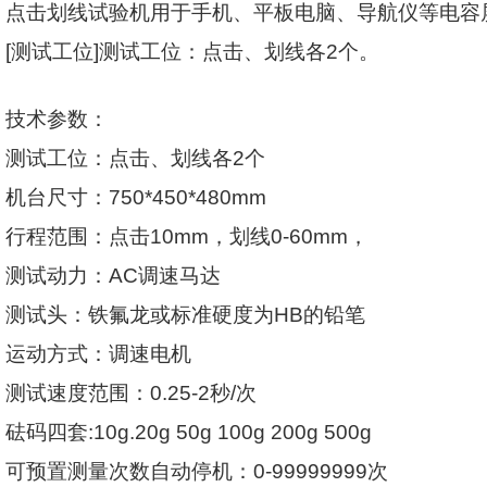
点击划线试验机用于手机、平板电脑、导航仪等电容
[
测试工位
]
测试工位：点击、划线各
2
个。
技术参数：
测试工位：点击、划线各
2
个
机台尺寸：
750*450*480mm
行程范围：点击
10mm
，划线
0-60mm
，
测试动力：
AC
调速马达
测试头：铁氟龙或标准硬度为
HB
的铅笔
运动方式：调速电机
测试速度范围：
0.25-2
秒
/
次
砝码四套
:10g.20g 50g 100g 200g 500g
可预置测量次数自动停机：
0-99999999
次