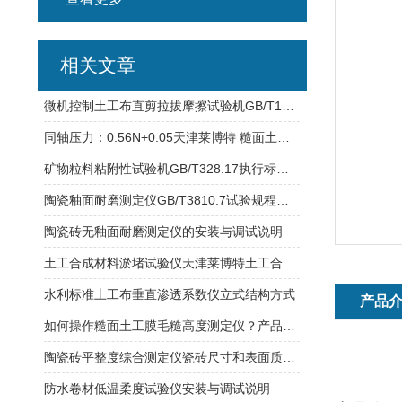
相关文章
微机控制土工布直剪拉拔摩擦试验机GB/T17635.1高精度伺服电机
同轴压力：0.56N+0.05天津莱博特 糙面土工膜毛糙高度测定仪
矿物粒料粘附性试验机GB/T328.17执行标准B法研制
陶瓷釉面耐磨测定仪GB/T3810.7试验规程介绍
陶瓷砖无釉面耐磨测定仪的安装与调试说明
土工合成材料淤堵试验仪天津莱博特土工合成材料试验仪器
水利标准土工布垂直渗透系数仪立式结构方式
产品
如何操作糙面土工膜毛糙高度测定仪？产品技术原理介绍
陶瓷砖平整度综合测定仪瓷砖尺寸和表面质量的检验
防水卷材低温柔度试验仪安装与调试说明