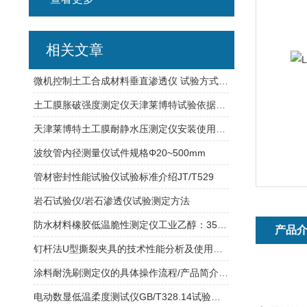
相关文章
微机控制土工合成材料垂直渗透仪 试验方式 使用说明
土工膜胀破强度测定仪天津莱博特试验依据是什么？
天津莱博特土工膜耐静水压测定仪安装使用说明及试验介绍
波纹管内径测量仪试件规格Φ20~500mm
管材密封性能试验仪试验标准介绍JT/T529
岩石试验仪/岩石渗透仪试验测定方法
防水材料橡胶低温脆性测定仪工业乙醇：3500 ml功率：800W
产品
钉杆法U型撕裂夹具的技术性能分析及使用步骤
涂料耐洗刷测定仪的具体操作流程/产品简介/技术参数
电动数显低温柔度测试仪GB/T328.14试验方式