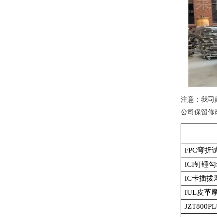
注意：我司
公司保留修
FPC
弯折
ICI
钉锤勾
IC
卡插拔
IUL
皮革
JZT800PL