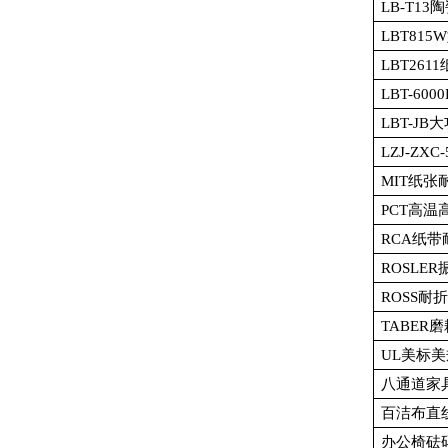
LB-T13
陶
LBT815W
LBT2611
LBT-6000
LBT-JB
大
LZJ-ZXC-
MIT
纸张
PCT
高温
RCA
纸带
ROSLER
ROSS
耐折
TABER
磨
UL
美标美
八通道家
百洁布直
办公椅砝