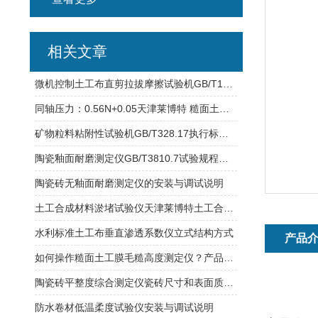
相关文章
微机控制土工布直剪拉拔摩擦试验机GB/T17635.1高精度伺服电机
同轴压力：0.56N+0.05天津莱博特 糙面土工膜毛糙高度测定仪
矿物粒料粘附性试验机GB/T328.17执行标准B法研制
陶瓷釉面耐磨测定仪GB/T3810.7试验规程介绍
陶瓷砖无釉面耐磨测定仪的安装与调试说明
土工合成材料淤堵试验仪天津莱博特土工合成材料试验仪器
水利标准土工布垂直渗透系数仪立式结构方式
产品
如何操作糙面土工膜毛糙高度测定仪？产品技术原理介绍
陶瓷砖平整度综合测定仪瓷砖尺寸和表面质量的检验
防水卷材低温柔度试验仪安装与调试说明