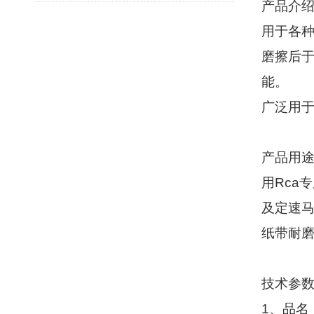
产品介
用于各
磨擦后
能。
广泛用
产品用
用
Rca
专
及定速
纸带耐
技术参
1
、品名